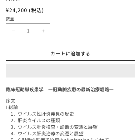
ア
(1)
通
¥24,200 (税込)
を
開
常
数量
く
価
格
日
日
本
本
臨
臨
カートに追加する
牀
牀
2023
2023
年
年
81
81
巻
巻
臨床冠動脈疾患学 ―冠動脈疾患の最新治療戦略―
増
増
刊
刊
序文
I 総論
号
号
1．ウイルス性肝炎発見の歴史
8「臨
8「臨
2．肝炎ウイルスの種類
床
床
3．ウイルス肝炎検査・診断の変遷と展望
冠
冠
4．ウイルス肝炎治療の変遷と展望
動
動
5．C 型慢性肝疾患治療のelimination に向けて