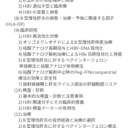
3) HBV 遺伝子型と臨床像
4) HBV の変異と病態
(8) B 型慢性肝炎の病態・治療・予後に関連する因子
(HLA-DP)
(9) 臨床研究
1) HBV 再活性化対策
2) オリゴヌクレオチドによるB 型慢性肝疾患治療
3) 核酸アナログ長期投与とHBV-DNA 陰性化
4) 核酸アナログ製剤治療によるHBs 抗原陰性化と発癌
5) B 型慢性肝炎に対するペグインターフェロン
単独療法と核酸アナログ併用療法
6) 核酸アナログ製剤中止時のPeg-IFNα sequential
療法の効果と安全性
7) 放射線被曝と肝炎ウイルス感染の肝細胞癌リスク
(10) 検査・診断
1) 基本的な検査・診断と注意事項
2) HBV 関連分子とその臨床的意義
3) HBV 検査マーカーの有用性
(11) 治療
1) B 型慢性肝炎の自然経過と治療の選択
2) B 型慢性肝炎に対するペグインターフェロン療法