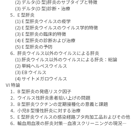
(2) デルタ(D 型)肝炎のサブタイプと特徴
(3) デルタ(D 型)診断・治療
5．E 型肝炎
(1) E 型肝炎ウイルスの疫学
(2) E 型肝炎ウイルスのウイルス学的特徴
(3) E 型肝炎の臨床的特徴
(4) E 型肝炎の診断および治療
(5) E 型肝炎の予防
6．肝炎ウイルス以外のウイルスによる肝炎
(1) 肝炎ウイルス以外のウイルスによる肝炎：総論
(2) 単純ヘルペスウイルス
(3) EB ウイルス
(4) サイトメガロウイルス
VI 特論
1．B 型肝炎の発癌リスク因子
2．ウイルス性肝炎患者拾い上げの問題
3．B 型肝炎ワクチンの定期接種化の意義と課題
4．小児B 型慢性肝炎に対する治療
5．E 型肝炎ウイルスの感染経路ブタ肉加工品およびその他
6．輸血用血液の肝炎対策―血液スクリーニングの現況―