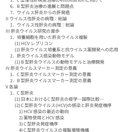
脈
脈
6．B 型肝炎治療の進展と問題点
疾
疾
7．ウイルス肝炎からの肝発癌
II ウイルス性肝炎の病理：総論
患
患
1．ウイルス性肝炎の病理：総論
学
学
III 肝炎ウイルス研究の進歩
」
」
1．培養細胞を用いた肝炎ウイルス複製
の
の
(1) HCV レプリコン
数
数
(2) 肝炎ウイルス培養系と抗ウイルス薬開発への応用
量
量
2．肝炎ウイルス感染動物モデル
を
を
(1) B 型肝炎ウイルスの動物モデルと治療開発
IV 肝炎ウイルスマーカー測定の意義
減
増
1．C 型肝炎ウイルスマーカー測定の意義
ら
や
2．B 型肝炎ウイルスマーカー測定の意義
す
す
V 各論
1．C 型肝炎
(1) 日本におけるC 型肝炎の疫学─国際比較─
(2) C 型肝炎ウイルス(HCV)の感染と肝炎発症機序
1) HCV 感染の最近の動向
2) 薬物使用とHCV 感染
3) C 型肝炎発症機序
4) C 型肝炎ウイルスの複製増殖機構