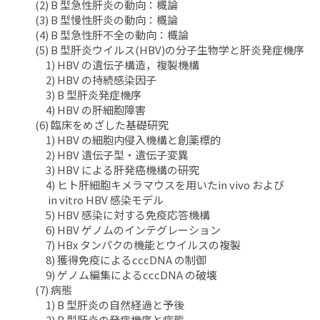
(2) B 型急性肝炎の動向：概論
(3) B 型慢性肝炎の動向：概論
(4) B 型急性肝不全の動向：概論
(5) B 型肝炎ウイルス(HBV)の分子生物学と肝炎発症機序
1) HBV の遺伝子構造，複製機構
2) HBV の持続感染因子
3) B 型肝炎発症機序
4) HBV の肝細胞障害
(6) 臨床をめざした基礎研究
1) HBV の細胞内侵入機構と創薬標的
2) HBV 遺伝子型・遺伝子変異
3) HBV による肝発癌機構の研究
4) ヒト肝細胞キメラマウスを用いたin vivo および
in vitro HBV 感染モデル
5) HBV 感染に対する免疫応答機構
6) HBV ゲノムのインテグレーション
7) HBx タンパクの機能とウイルスの複製
8) 獲得免疫によるcccDNA の制御
9) ゲノム編集によるcccDNA の破壊
(7) 病態
1) B 型肝炎の自然経過と予後
2) B 型肝炎の発症機序と病態