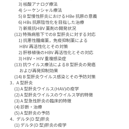
3) 核酸アナログ療法
4) シーケンシャル療法
5) B 型慢性肝炎におけるHBe 抗原の意義
6) HBs 抗原陰性化を目指した治療
7) 新規抗HBV 薬剤の開発状況
(12) 特殊病態下でのB 型肝炎に対する対応
1) 抗悪性腫瘍薬，免疫抑制薬による
HBV 再活性化とその対策
2) 肝移植後のHBV 再活性化とその対応
3) HBV・HIV 重複感染症
(13) 抗ウイルス療法によるB 型肝炎の発癌
および再発抑制効果
(14) B 型肝炎ウイルス感染とその予防対策
3．A 型肝炎
(1) A 型肝炎ウイルス(HAV)の疫学
(2) A 型肝炎ウイルスのウイルス学的特徴
(3) A 型急性肝炎の臨床的特徴
(4) 診断・治療
(5) A 型肝炎の予防
4．デルタ(D 型)肝炎
(1) デルタ(D 型)肝炎の疫学