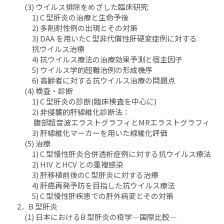
(3) ウイルス排除をめざした臨床研究
1) C 型肝炎の治療と生命予後
2) 多剤耐性例の出現とその対策
3) DAA を用いたC 型非代償性肝硬変症例に対する
抗ウイルス治療
4) 抗ウイルス療法の治療効果予測と宿主因子
5) ウイルス学的超難治例の形成機序
6) 高齢者に対する抗ウイルス治療の問題点
(4) 検査・診断
1) C 型肝炎の診断(臨床検査を中心に)
2) 非侵襲的肝線維化診断法：
腹部超音波エラストグラフィとMRエラストグラフィ
3) 肝線維化マーカーを用いた線維化評価
(5) 治療
1) C 型慢性肝炎合併透析症例に対する抗ウイルス療法
2) HIV とHCV との重複感染
3) 肝移植前後のC 型肝炎に対する治療
4) 肝癌再発予防を目指した抗ウイルス療法
5) C 型慢性肝疾患での肝外病変とその対策
2．B 型肝炎
(1) 日本におけるB 型肝炎の疫学―国際比較―