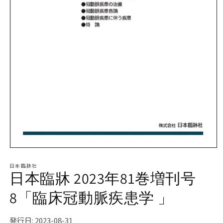
モ
ー
日本臨牀社
ダ
日本臨牀 2023年81巻増刊号
ル
で
8「臨床冠動脈疾患学 」
メ
デ
ィ
発行日: 2023-08-31