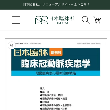
コンテ
「日本臨牀社」リニューアルサイトへようこそ！
ンツに
進む
カ
ー
ト
商品情
報にス
キップ