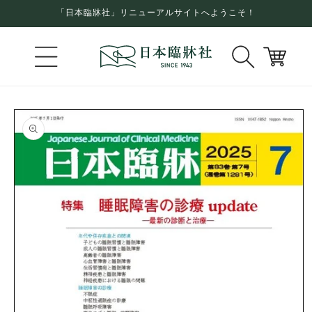
コンテ
「日本臨牀社」リニューアルサイトへようこそ！
ンツに
進む
カ
ー
ト
商品情
報にス
キップ