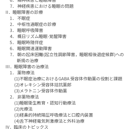
害
害
7． 神経疾患における睡眠の問題
の
の
II．睡眠障害の診療
1． 不眠症
診
診
2． 中枢性過眠症の診療
療
療
3． 睡眠呼吸障害
update」
update」
4． 概日リズム睡眠-覚醒障害
の
の
5． 睡眠時随伴症
数
数
6． 睡眠関連運動障害
量
量
7． 朝の起床困難(起立性調節障害，睡眠相後退症候群)への
を
を
新規の治療
III．睡眠障害の治療法
減
増
1． 薬物療法
ら
や
(1)不眠症治療におけるGABA 受容体作動薬の役割と課題
す
す
(2)オレキシン受容体拮抗薬郎
(3)メラトニン受容体作動薬
2． 非薬物療法
(1)睡眠衛生教育・認知行動療法
(2)光療法
(3)経鼻的持続陽圧呼吸療法と口腔内装置
(4)舌下神経電気刺激療法と外科治療
IV．臨床のトピックス