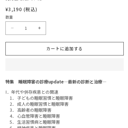
ア
(1)
通
¥3,190 (税込)
を
開
常
数量
く
価
格
日
日
本
本
臨
臨
カートに追加する
牀
牀
月
月
刊
刊
誌
誌
2025
2025
特集 睡眠障害の診療update―最新の診断と治療―
年
年
7
7
I．年代や併存疾患との関連
1． 子どもの睡眠習慣と睡眠障害
月
月
2． 成人の睡眠習慣と睡眠障害
号
号
3． 高齢者の睡眠障害
「睡
「睡
4． 心血管障害と睡眠障害
眠
眠
5． 生活習慣病と睡眠障害
障
障
6． 精神疾患と睡眠障害