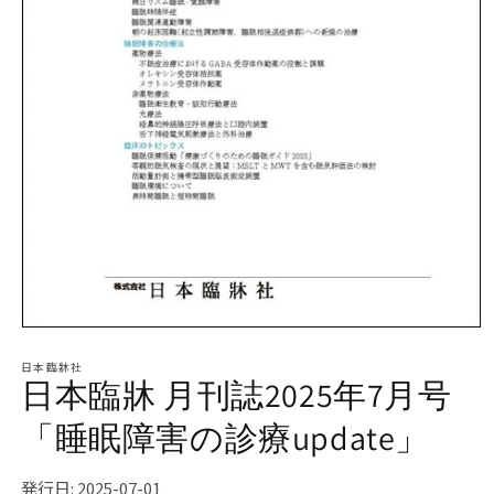
モ
ー
日本臨牀社
ダ
日本臨牀 月刊誌2025年7月号
ル
で
「睡眠障害の診療update」
メ
デ
ィ
発行日: 2025-07-01