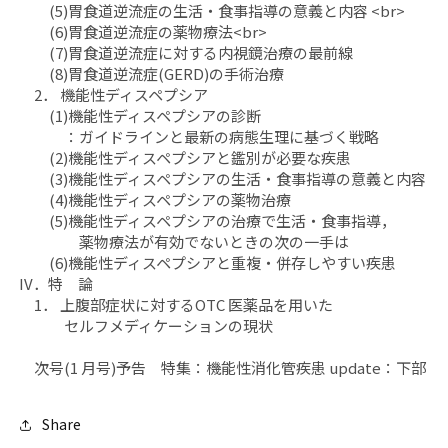
(5)胃食道逆流症の生活・食事指導の意義と内容 <br>
(6)胃食道逆流症の薬物療法<br>
(7)胃食道逆流症に対する内視鏡治療の最前線
(8)胃食道逆流症(GERD)の手術治療
2． 機能性ディスペプシア
(1)機能性ディスペプシアの診断
：ガイドラインと最新の病態生理に基づく戦略
(2)機能性ディスペプシアと鑑別が必要な疾患
(3)機能性ディスペプシアの生活・食事指導の意義と内容
(4)機能性ディスペプシアの薬物治療
(5)機能性ディスペプシアの治療で生活・食事指導，
薬物療法が有効でないときの次の一手は
(6)機能性ディスペプシアと重複・併存しやすい疾患
IV．特 論
1． 上腹部症状に対するOTC 医薬品を用いた
セルフメディケーションの現状
次号(1 月号)予告 特集：機能性消化管疾患 update：下部
Share