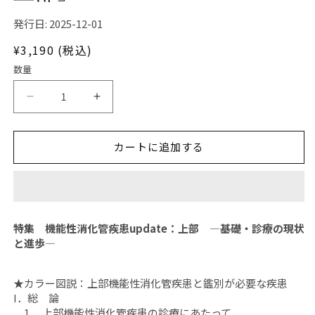
ア
(1)
発行日: 2025-12-01
を
開
通
¥3,190 (税込)
く
常
数量
価
格
日
日
本
本
臨
臨
カートに追加する
牀
牀
月
月
刊
刊
誌
誌
2025
2025
特集 機能性消化管疾患update：上部 ―基礎・診療の現状
年
年
と進歩―
12
12
月
月
★カラー図説：上部機能性消化管疾患と鑑別が必要な疾患
号
号
I．総 論
「機
「機
1． 上部機能性消化管疾患の診療にあたって