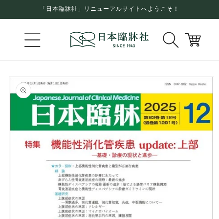
コンテ
「日本臨牀社」リニューアルサイトへようこそ！
ンツに
進む
カ
ー
ト
商品情
報にス
キップ