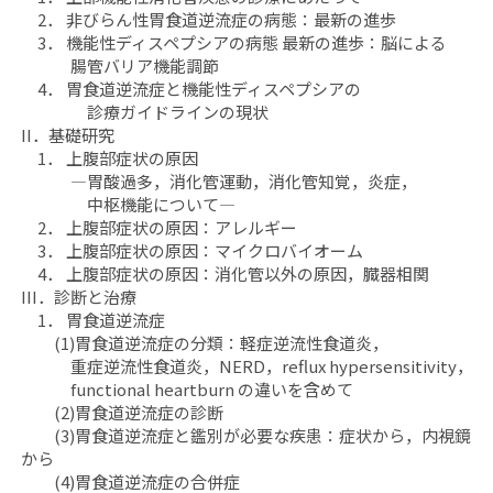
能
能
2． 非びらん性胃食道逆流症の病態：最新の進歩
性
性
3． 機能性ディスペプシアの病態 最新の進歩：脳による
消
消
腸管バリア機能調節
化
化
4． 胃食道逆流症と機能性ディスペプシアの
診療ガイドラインの現状
管
管
II．基礎研究
疾
疾
1． 上腹部症状の原因
患
患
―胃酸過多，消化管運動，消化管知覚，炎症，
update：
update：
中枢機能について―
上
上
2． 上腹部症状の原因：アレルギー
部」
部」
3． 上腹部症状の原因：マイクロバイオーム
の
の
4． 上腹部症状の原因：消化管以外の原因，臓器相関
III．診断と治療
数
数
1． 胃食道逆流症
量
量
(1)胃食道逆流症の分類：軽症逆流性食道炎，
を
を
重症逆流性食道炎，NERD，reflux hypersensitivity，
減
増
functional heartburn の違いを含めて
ら
や
(2)胃食道逆流症の診断
す
す
(3)胃食道逆流症と鑑別が必要な疾患：症状から，内視鏡
から
(4)胃食道逆流症の合併症