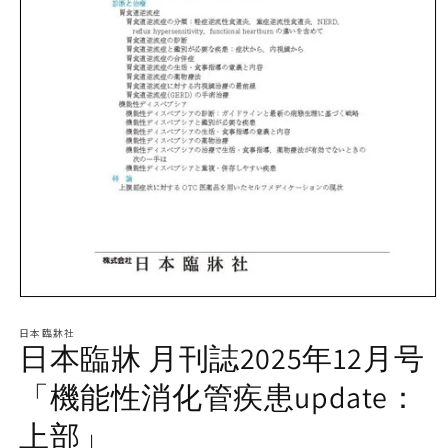
モ
ー
日本臨牀社
ダ
日本臨牀 月刊誌2025年12月号
ル
で
「機能性消化管疾患update：
メ
デ
上部」
ィ