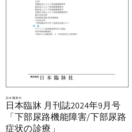
モ
ー
日本臨牀社
ダ
日本臨牀 月刊誌2024年9月号
ル
で
「下部尿路機能障害/下部尿路
メ
デ
症状の診療」
ィ
ア