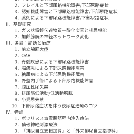
部
部
2．フレイルと下部尿路機能障害/下部尿路症状
尿
尿
3．認知機能障害と下部尿路機能障害/下部尿路症状
路
路
4．薬剤による下部尿路機能障害/下部尿路症状
機
機
II．基礎研究
1．ガス状情報伝達物質一酸化炭素と排尿機能
能
能
2．加齢膀胱の神経ネットワーク変化
障
障
III．各論：診断と治療
害/
害/
1．前立腺肥大症
下
下
2．OAB
部
部
3．脊髄疾患による下部尿路機能障害
尿
尿
4．脳疾患による下部尿路機能障害
路
路
5．糖尿病による下部尿路機能障害
6．骨盤内手術による下部尿路機能障害
症
症
7．腹圧性尿失禁
状
状
8．排尿筋低活動/低活動膀胱
の
の
9．小児尿失禁
診
診
10．下部尿路症状を伴う夜尿症治療のコツ
療」
療」
IV．特論
の
の
1．ボツリヌス毒素膀胱壁内注入療法
数
数
2．仙骨神経刺激療法
3．「排尿自立支援加算」と「外来排尿自立指導料」
量
量