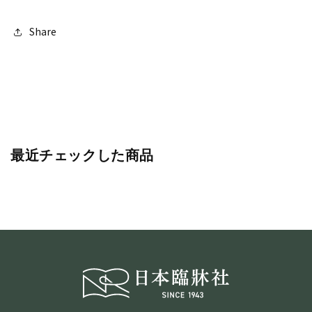
を
を
減
増
Share
ら
や
す
す
最近チェックした商品