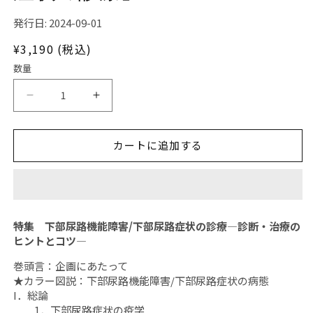
(1)
発行日: 2024-09-01
を
開
通
¥3,190 (税込)
く
常
数量
価
格
日
日
本
本
臨
臨
カートに追加する
牀
牀
月
月
刊
刊
誌
誌
2024
2024
特集 下部尿路機能障害/下部尿路症状の診療―診断・治療の
年
年
ヒントとコツ―
9
9
巻頭言：企画にあたって
月
月
★カラー図説：下部尿路機能障害/下部尿路症状の病態
号
号
I．総論
「下
「下
1．下部尿路症状の疫学