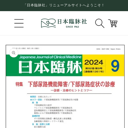
コンテ
「日本臨牀社」リニューアルサイトへようこそ！
ンツに
進む
カ
ー
ト
商品情
報にス
キップ