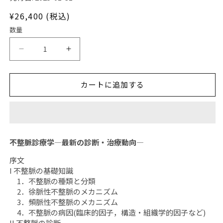
ア
(1)
通
¥26,400 (税込)
を
開
常
数量
く
価
格
日
日
本
本
臨
臨
カートに追加する
牀
牀
2025
2025
年
年
83
83
巻
巻
不整脈診療学―最新の診断・治療動向―
増
増
刊
刊
序文
I 不整脈の基礎知識
号
号
1．不整脈の種類と分類
1「不
1「不
2．徐脈性不整脈のメカニズム
整
整
3．頻脈性不整脈のメカニズム
脈
脈
4．不整脈の病因(臨床的因子，構造・組織学的因子など)
診
診
II 不整脈の診断