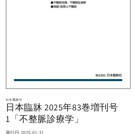
モ
ー
日本臨牀社
ダ
日本臨牀 2025年83巻増刊号
ル
で
1「不整脈診療学」
メ
デ
ィ
発行日: 2025-01-31