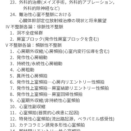
23．外科的治療(メイズ手術，外科的アブレーション，
外科的除神経など)
24．難治性心室不整脈における
心臓体幹部定位放射線治療の現状と将来展望
IV 不整脈各論：徐脈性不整脈
1．洞不全症候群
2．房室ブロック(発作性房室ブロックを含む)
V 不整脈各論：頻脈性不整脈
1．心房期外収縮/心房頻拍(心室内変行伝導を含む)
2．発作性心房細動
3．持続性/永続性心房細動
4．心房粗動
5．異所性心房頻拍
6．発作性上室頻拍―心房内リエントリー性頻拍
7．発作性上室頻拍―房室結節リエントリー性頻拍
8．発作性上室頻拍―房室回帰性頻拍
9．心室期外収縮/非持続性心室頻拍
10．心室性副収縮
11．心室頻拍(器質的心疾患に起因)
12．特発性心室頻拍(流出路起源，ベラパミル感受性)
13．カテコラミン誘発多形性心室頻拍
14．脚枝間リエントリー性心室頻拍