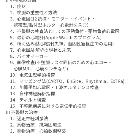
療
療
1．症状
学」
学」
2．検脈の重要性と方法
3．心電図(12 誘導・モニター・イベント・
の
の
携帯型/貼付型ホルター心電計を含む）
数
数
4．不整脈の検査法としての運動負荷・薬物負荷心電図
量
量
5．最新の心電計(Apple Watch のプログラム)
を
を
6．植え込み型心電計(失神，潜因性塞栓症での活用)
減
増
7．心電図AI 解析の現状と未来
ら
や
8．バイオマーカー
す
す
9．画像検査(不整脈リスク評価のための心エコー・
心臓MRI，心筋シンチなど)
10．電気生理学的検査
11．マッピング法(CARTO，EnSite，Rhythmia，ExTRa)
12．加算平均心電図・T 波オルタナンス検査
13．自律神経解析指標
14．ティルト検査
15．不整脈疾患に対する遺伝学的検査
III 不整脈の治療
1．迷走神経刺激法
2．薬物治療―抗凝固療法
3．薬物治療―心拍数調整薬