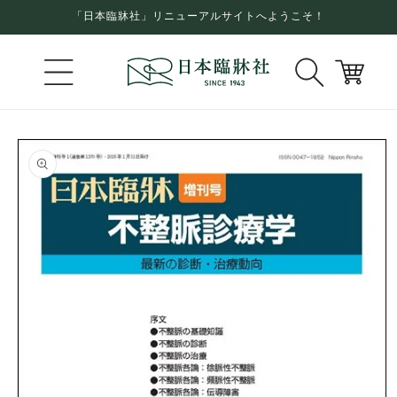
コンテ
「日本臨牀社」リニューアルサイトへようこそ！
ンツに
進む
カ
ー
ト
商品情
報にス
キップ