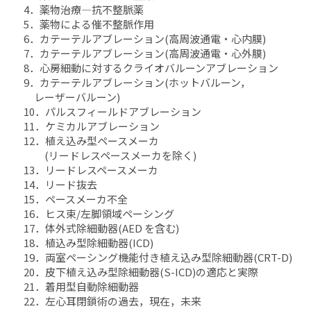
4．薬物治療―抗不整脈薬
5．薬物による催不整脈作用
6．カテーテルアブレーション(高周波通電・心内膜)
7．カテーテルアブレーション(高周波通電・心外膜)
8．心房細動に対するクライオバルーンアブレーション
9．カテーテルアブレーション(ホットバルーン，
レーザーバルーン)
10．パルスフィールドアブレーション
11．ケミカルアブレーション
12．植え込み型ペースメーカ
(リードレスペースメーカを除く)
13．リードレスペースメーカ
14．リード抜去
15．ペースメーカ不全
16．ヒス束/左脚領域ペーシング
17．体外式除細動器(AED を含む)
18．植込み型除細動器(ICD)
19．両室ペーシング機能付き植え込み型除細動器(CRT-D)
20．皮下植え込み型除細動器(S-ICD)の適応と実際
21．着用型自動除細動器
22．左心耳閉鎖術の過去，現在，未来