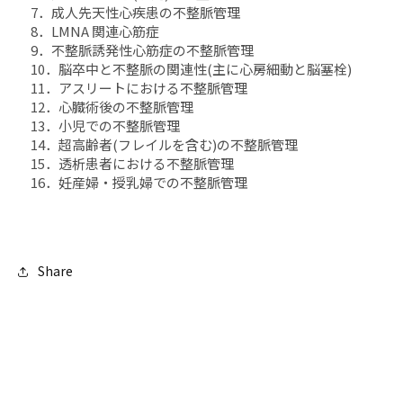
7．成人先天性心疾患の不整脈管理
8．LMNA 関連心筋症
9．不整脈誘発性心筋症の不整脈管理
10．脳卒中と不整脈の関連性(主に心房細動と脳塞栓)
11．アスリートにおける不整脈管理
12．心臓術後の不整脈管理
13．小児での不整脈管理
14．超高齢者(フレイルを含む)の不整脈管理
15．透析患者における不整脈管理
16．妊産婦・授乳婦での不整脈管理
Share