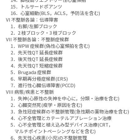
15．トルサードポアンツ
16．心室細動(BLS，ACLS，予防法を含む)
VI 不整脈各論：伝導障害
1．右脚/左脚ブロック
2．2 枝ブロック・3 枝ブロック
VII 不整脈各論：不整脈症候群
1．WPW 症候群(偽性心室頻拍を含む)
2．先天性QT 延長症候群
3．後天性QT 延長症候群
4．先天性QT 短縮症候群
5．Brugada 症候群
6．早期再分極症候群(ERS)
7．進行性心臓伝導障害(PCCD)
VIII 病態/疾患と不整脈
1．失神(心原性の失神を中心に，分類・治療を含む)
2．心臓突然死(疫学・原因を含む)
3．急性冠症候群の不整脈管理(急性期の薬物治療を含む)
4．心不全管理とカテーテルアブレーション治療
5．心不全管理と植え込み型デバイス治療(CRT，
マルチポイントペーシングなどを含む)
6．先天性心疾患(小児)の不整脈管理