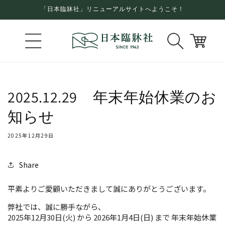
コンテ
「日本臨牀社」リニューアルサイトへようこそ！
ンツに
進む
カ
ー
ト
2025.12.29 年末年始休業のお
知らせ
2025年12月29日
Share
平素よりご愛顧いただきまして誠にありがとうございます。
弊社では、誠に勝手ながら、
2025
年
12
月
30
日
(
火
)
から
2026
年
1
月
4
日
(
日
)
まで 年末年始休業